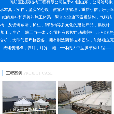
潍坊宝悦膜结构工程有限公司位于-中国山东，公司始终秉
承本真，实在，坚实的态度，依靠科学管理，重质守信，乐于奉
献的精神和完善的施工体系，聚合企业旗下索膜结构，气膜结
构，及玻璃幕墙，护栏，钢结构等多元化的建配产品，集设计，
加工，生产，施工与一体，公司拥有数控自动裁剪机，PVDF,热
合机，大型气膜焊接设备，拥有制造商和技术团队，能够独立完
成建筑建模，设计，计算，施工一体的大中型膜结构工程......
工程案例
PROJECT CASE