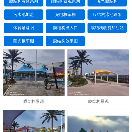
膜结构看台系列
膜结构景观系列
充气膜结构
污水池加盖
充电桩车棚
膜结构泳池遮阳
体育场遮阳
膜结构出入口
膜结构收费加油站
阳光板车棚
膜结构效果图
膜结构景观
膜结构景观