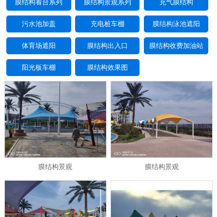
膜结构看台系列
膜结构景观系列
充气膜结构
污水池加盖
充电桩车棚
膜结构泳池遮阳
体育场遮阳
膜结构出入口
膜结构收费加油站
阳光板车棚
膜结构效果图
膜结构景观
膜结构景观