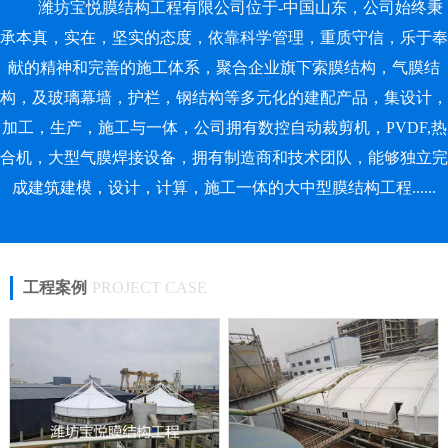
潍坊宝悦膜结构工程有限公司位于-中国山东，公司始终秉
承本真，实在，坚实的态度，依靠科学管理，重质守信，乐于奉
献的精神和完善的施工体系，聚合企业旗下索膜结构，气膜结
构，及玻璃幕墙，护栏，钢结构等多元化的建配产品，集设计，
加工，生产，施工与一体，公司拥有数控自动裁剪机，PVDF,热
合机，大型气膜焊接设备，拥有制造商和技术团队，能够独立完
成建筑建模，设计，计算，施工一体的大中型膜结构工程......
工程案例
PROJECT CASE