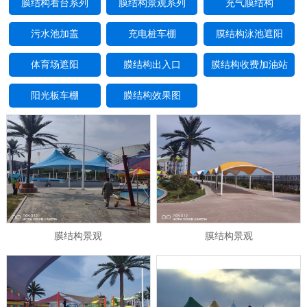
膜结构看台系列
膜结构景观系列
充气膜结构
污水池加盖
充电桩车棚
膜结构泳池遮阳
体育场遮阳
膜结构出入口
膜结构收费加油站
阳光板车棚
膜结构效果图
膜结构景观
膜结构景观