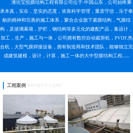
潍坊宝悦膜结构工程有限公司位于-中国山东，公司始终秉
承本真，实在，坚实的态度，依靠科学管理，重质守信，乐于奉
献的精神和完善的施工体系，聚合企业旗下索膜结构，气膜结
构，及玻璃幕墙，护栏，钢结构等多元化的建配产品，集设计，
加工，生产，施工与一体，公司拥有数控自动裁剪机，PVDF,热
合机，大型气膜焊接设备，拥有制造商和技术团队，能够独立完
成建筑建模，设计，计算，施工一体的大中型膜结构工程......
工程案例
PROJECT CASE